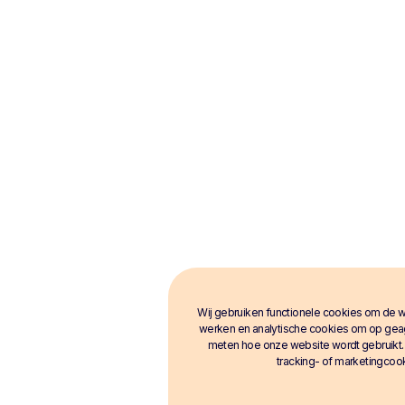
Wij gebruiken functionele cookies om de w
werken en analytische cookies om op gea
meten hoe onze website wordt gebruikt
tracking- of marketingcoo