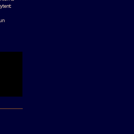
ytent:
hun