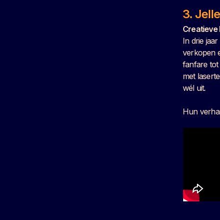
3. Jel
Creatieve 
In drie jaa
verkopen e
fanfare tot
met laserte
wél uit.
Hun verhaa