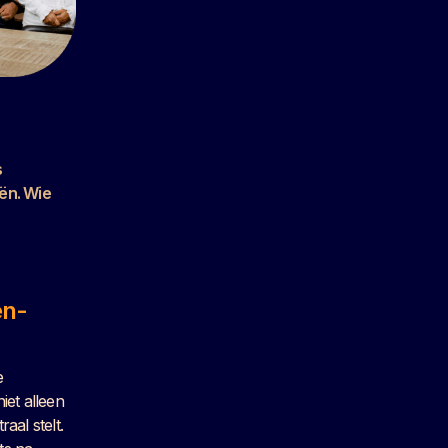
s
ën. Wie
en-
e
et alleen
aal stelt.