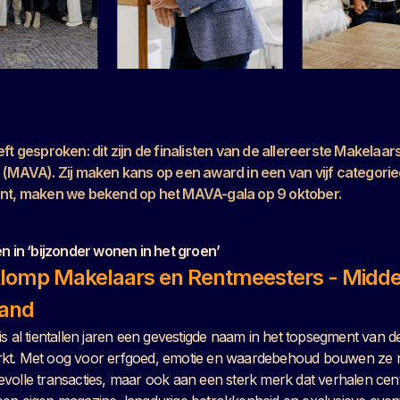
eft gesproken: dit zijn de finalisten van de allereerste Makelaar
(MAVA). Zij maken kans op een award in een van vijf categorie
nt, maken we bekend
op het MAVA-gala op 9 oktober.
en in ‘bijzonder wonen in het groen’
eklomp Makelaars en Rentmeesters - Midd
and
s al tientallen jaren een gevestigde naam in het topsegment van d
t. Met oog voor erfgoed, emotie en waardebehoud bouwen ze ni
olle transacties, maar ook aan een sterk merk dat verhalen centr