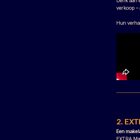
Denk aan e
verkoop – 
Hun verhaa
2. EXT
Een makel
EXTRA Make