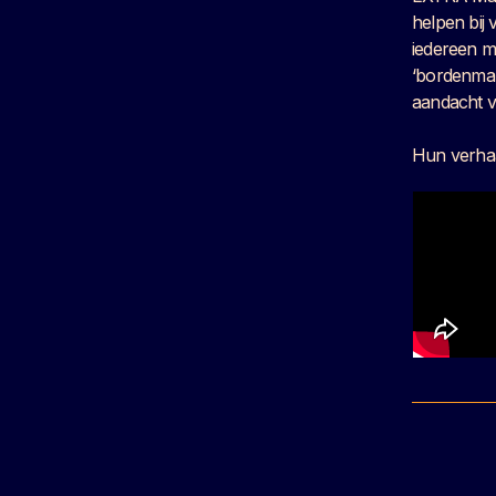
helpen bij
iedereen ma
‘bordenman’
aandacht v
Hun verhaa