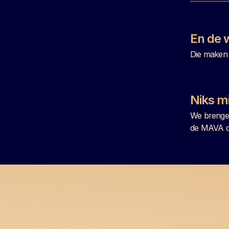
En de 
Die maken 
Niks m
We brengen
de MAVA d