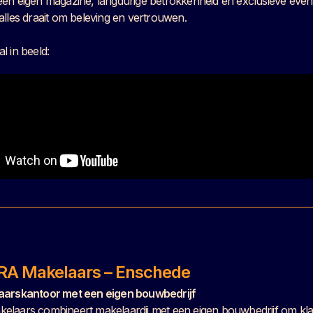
en eigen magazine, langdurige betrokkenheid en exclusieve even
alles draait om beleving en vertrouwen.
l in beeld:
RA Makelaars – Enschede
aarskantoor met een eigen bouwbedrijf
laars combineert makelaardij met een eigen bouwbedrijf om kla