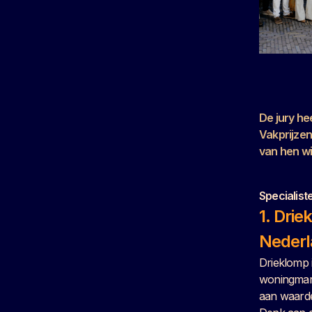
De jury he
Vakprijzen
van hen
wi
Specialist
1. Dri
Nederl
Drieklomp i
woningmark
aan waardev