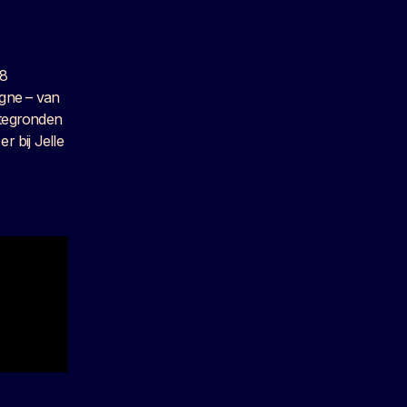
08
gne – van
attegronden
r bij Jelle